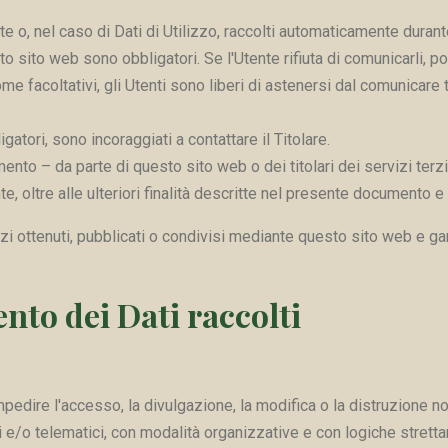
e o, nel caso di Dati di Utilizzo, raccolti automaticamente durant
sto sito web sono obbligatori. Se l'Utente rifiuta di comunicarli,
ome facoltativi, gli Utenti sono liberi di astenersi dal comunicar
atori, sono incoraggiati a contattare il Titolare.
amento – da parte di questo sito web o dei titolari dei servizi te
tente, oltre alle ulteriori finalità descritte nel presente documento 
i ottenuti, pubblicati o condivisi mediante questo sito web e garan
nto dei Dati raccolti
mpedire l'accesso, la divulgazione, la modifica o la distruzione n
e/o telematici, con modalità organizzative e con logiche strettament