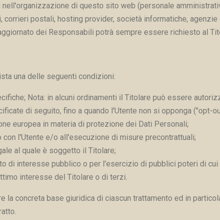
ti nell'organizzazione di questo sito web (personale amministrati
zi, corrieri postali, hosting provider, società informatiche, agenz
aggiornato dei Responsabili potrà sempre essere richiesto al Tit
ssista una delle seguenti condizioni:
ecifiche; Nota: in alcuni ordinamenti il Titolare può essere autor
ificate di seguito, fino a quando l'Utente non si opponga ("opt-out"
ione europea in materia di protezione dei Dati Personali;
o con l'Utente e/o all'esecuzione di misure precontrattuali;
le al quale è soggetto il Titolare;
di interesse pubblico o per l'esercizio di pubblici poteri di cui è
timo interesse del Titolare o di terzi.
e la concreta base giuridica di ciascun trattamento ed in particola
atto.