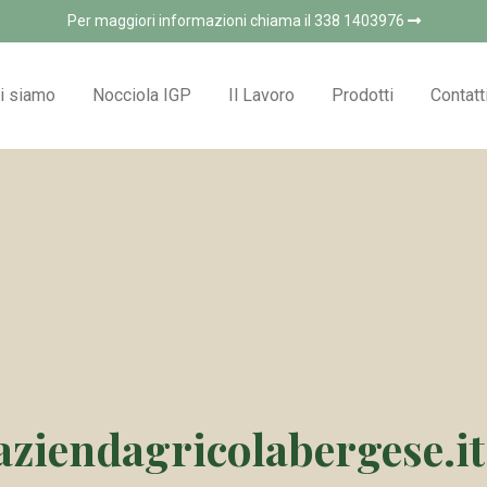
Per maggiori informazioni chiama il 338 1403976
i siamo
Nocciola IGP
Il Lavoro
Prodotti
Contatt
ziendagricolabergese.it